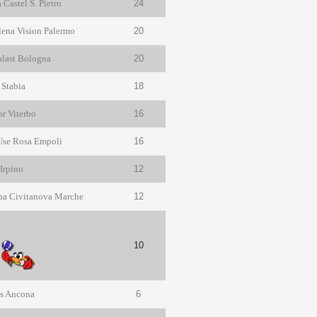
Castel S. Pietro
24
ena Vision Palermo
20
plast Bologna
20
 Stabia
18
r Viterbo
16
 Use Rosa Empoli
16
Irpino
12
eba Civitanova Marche
12
10
V
ls Ancona
6