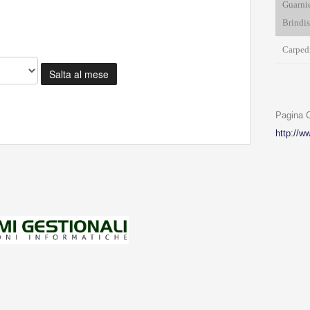
Guarnie
Brindis
Carpedi
Salta al mese
Pagina
http://w