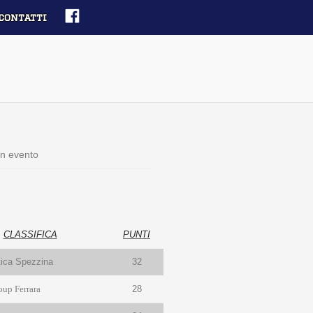
contatti
n evento
CLASSIFICA
PUNTI
tica Spezzina
32
oup Ferrara
28