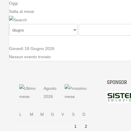
Oggi
Salta al mese
Giovedì 18 Giugno 2026
Nessun evento trovato
SPONSOR
Agosto
2026
L
M
M
G
V
S
D
0
1
0
2