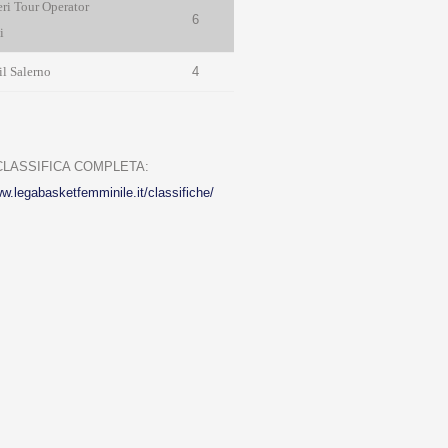
ri Tour Operator
6
i
l Salerno
4
 CLASSIFICA COMPLETA:
ww.legabasketfemminile.it/classifiche/