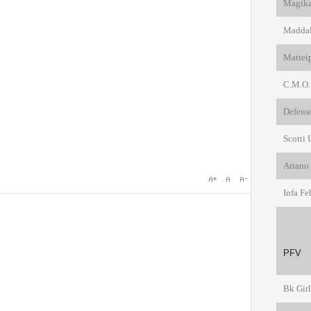
Magika 
Maddal
Mattei
C.M.O.
Defenso
Scotti
Ariano 
Infa F
PF
Bk Gir