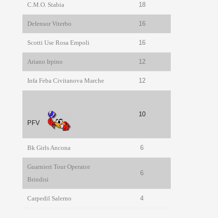
C.M.O. Stabia
18
Defensor Viterbo
16
Scotti Use Rosa Empoli
16
Ariano Irpino
12
Infa Feba Civitanova Marche
12
10
PFV
Bk Girls Ancona
6
Guarnieri Tour Operator
6
Brindisi
Carpedil Salerno
4