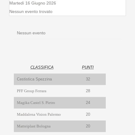
Martedì 16 Giugno 2026
Nessun evento trovato
Nessun evento
CLASSIFICA
PUNTI
Cestistica Spezzina
32
PFF Group Ferrara
28
Magika Castel S. Pietro
24
Maddalena Vision Palermo
20
Matteiplast Bologna
20