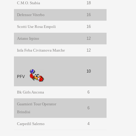
C.M.O. Stabia
18
Defensor Viterbo
16
Scotti Use Rosa Empoli
16
Ariano Irpino
12
Infa Feba Civitanova Marche
12
10
PFV
Bk Girls Ancona
6
Guarnieri Tour Operator
6
Brindisi
Carpedil Salerno
4