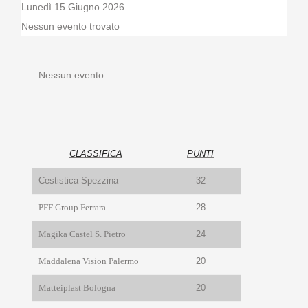
Lunedì 15 Giugno 2026
Nessun evento trovato
Nessun evento
CLASSIFICA
PUNTI
Cestistica Spezzina
32
PFF Group Ferrara
28
Magika Castel S. Pietro
24
Maddalena Vision Palermo
20
Matteiplast Bologna
20