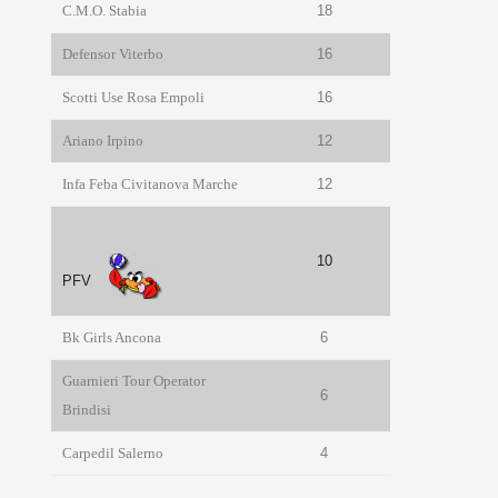
C.M.O. Stabia
18
Defensor Viterbo
16
Scotti Use Rosa Empoli
16
Ariano Irpino
12
Infa Feba Civitanova Marche
12
10
PFV
Bk Girls Ancona
6
Guarnieri Tour Operator
6
Brindisi
Carpedil Salerno
4