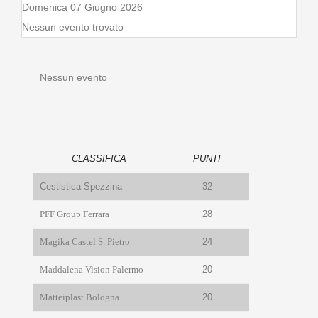
Domenica 07 Giugno 2026
Nessun evento trovato
Nessun evento
CLASSIFICA
PUNTI
Cestistica Spezzina
32
PFF Group Ferrara
28
Magika Castel S. Pietro
24
Maddalena Vision Palermo
20
Matteiplast Bologna
20