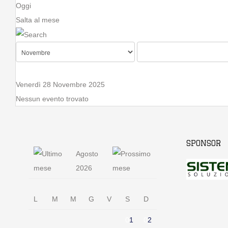
Oggi
Salta al mese
Venerdì 28 Novembre 2025
Nessun evento trovato
SPONSOR
Agosto
2026
L
M
M
G
V
S
D
0
1
0
2