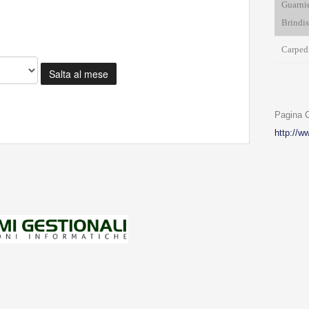
Guarnie
Brindis
Carpedi
Salta al mese
Pagina
http://w