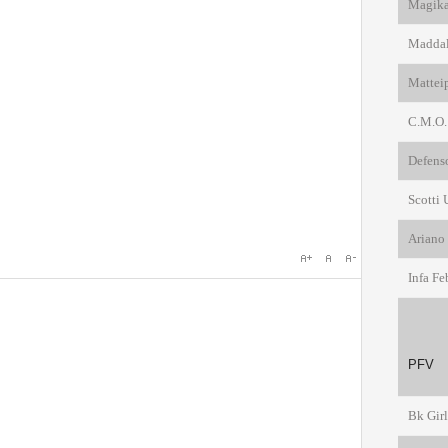
Magika 
Maddal
Mattei
C.M.O.
Defenso
Scotti
Ariano 
Infa F
PF
Bk Gir