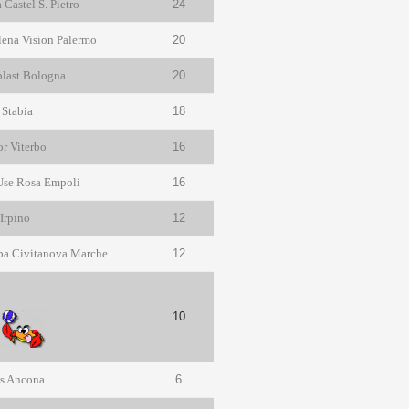
Castel S. Pietro
24
ena Vision Palermo
20
plast Bologna
20
 Stabia
18
r Viterbo
16
 Use Rosa Empoli
16
Irpino
12
eba Civitanova Marche
12
10
V
ls Ancona
6