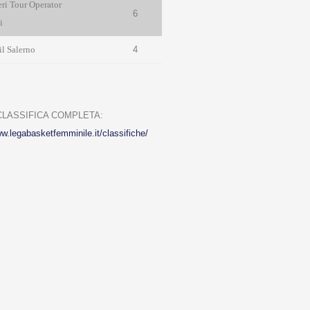
ri Tour Operator
6
i
l Salerno
4
 CLASSIFICA COMPLETA:
ww.legabasketfemminile.it/classifiche/