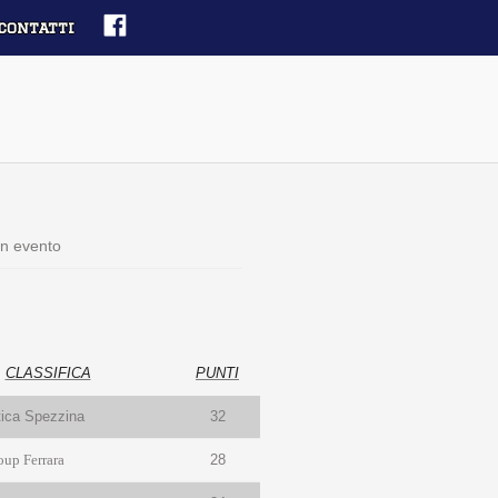
contatti
n evento
CLASSIFICA
PUNTI
tica Spezzina
32
oup Ferrara
28