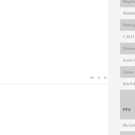
Magika 
Maddal
Mattei
C.M.O.
Defenso
Scotti
Ariano 
Infa F
PF
Bk Gir