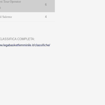
ri Tour Operator
6
i
l Salerno
4
 CLASSIFICA COMPLETA:
ww.legabasketfemminile.it/classifiche/