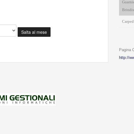
Guarnie
Brindis
Carpedi
Salta al mese
Pagina
http://w