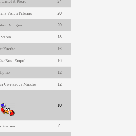
Castel S. Pietro
24
ena Vision Palermo
20
plast Bologna
20
 Stabia
18
r Viterbo
16
 Use Rosa Empoli
16
Irpino
12
eba Civitanova Marche
12
10
V
ls Ancona
6