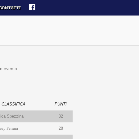
contatti
n evento
CLASSIFICA
PUNTI
tica Spezzina
32
oup Ferrara
28