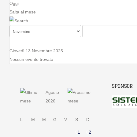
Oggi
Salta al mese
Giovedì 13 Novembre 2025
Nessun evento trovato
SPONSOR
Agosto
2026
L
M
M
G
V
S
D
0
1
0
2