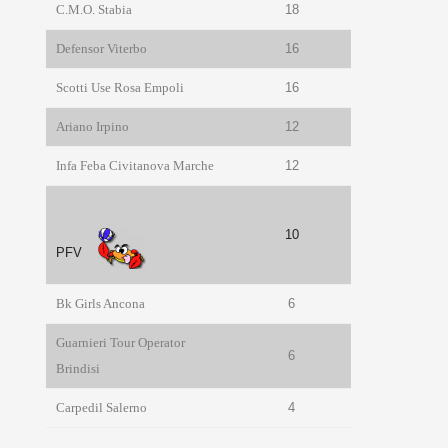
C.M.O. Stabia
18
Defensor Viterbo
16
Scotti Use Rosa Empoli
16
Ariano Irpino
12
Infa Feba Civitanova Marche
12
10
PFV
Bk Girls Ancona
6
Guarnieri Tour Operator
6
Brindisi
Carpedil Salerno
4