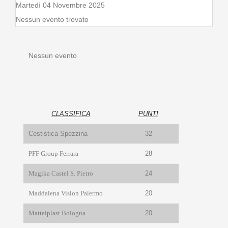
Martedì 04 Novembre 2025
Nessun evento trovato
Nessun evento
CLASSIFICA
PUNTI
Cestistica Spezzina
32
PFF Group Ferrara
28
Magika Castel S. Pietro
24
Maddalena Vision Palermo
20
Matteiplast Bologna
20