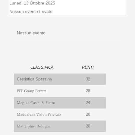
Lunedì 13 Ottobre 2025
Nessun evento trovato
Nessun evento
CLASSIFICA
PUNTI
Cestistica Spezzina
32
PFF Group Ferrara
28
Magika Castel S. Pietro
24
Maddalena Vision Palermo
20
Matteiplast Bologna
20