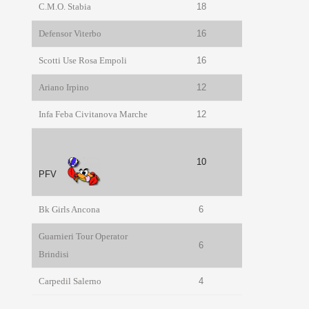
C.M.O. Stabia
18
Defensor Viterbo
16
Scotti Use Rosa Empoli
16
Ariano Irpino
12
Infa Feba Civitanova Marche
12
10
PFV
Bk Girls Ancona
6
Guarnieri Tour Operator
6
Brindisi
Carpedil Salerno
4