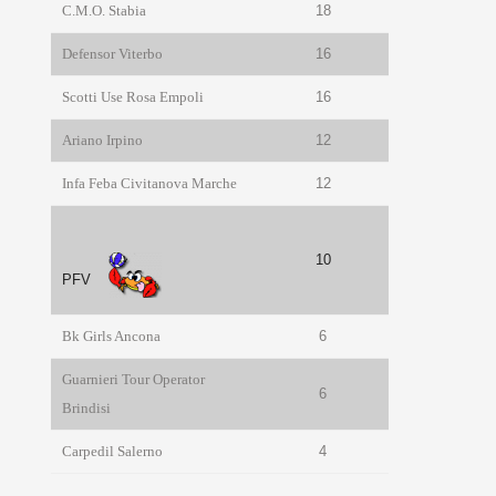
C.M.O. Stabia
18
Defensor Viterbo
16
Scotti Use Rosa Empoli
16
Ariano Irpino
12
Infa Feba Civitanova Marche
12
10
PFV
Bk Girls Ancona
6
Guarnieri Tour Operator
6
Brindisi
Carpedil Salerno
4