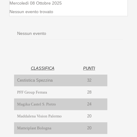
Mercoledì 08 Ottobre 2025
Nessun evento trovato
Nessun evento
CLASSIFICA
PUNTI
Cestistica Spezzina
32
PFF Group Ferrara
28
Magika Castel S. Pietro
24
Maddalena Vision Palermo
20
Matteiplast Bologna
20