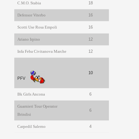
C.M.O. Stabia
18
Defensor Viterbo
16
Scotti Use Rosa Empoli
16
Ariano Irpino
12
Infa Feba Civitanova Marche
12
10
PFV
Bk Girls Ancona
6
Guarnieri Tour Operator
6
Brindisi
Carpedil Salerno
4