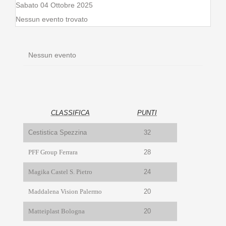
Sabato 04 Ottobre 2025
Nessun evento trovato
Nessun evento
CLASSIFICA
PUNTI
Cestistica Spezzina
32
PFF Group Ferrara
28
Magika Castel S. Pietro
24
Maddalena Vision Palermo
20
Matteiplast Bologna
20