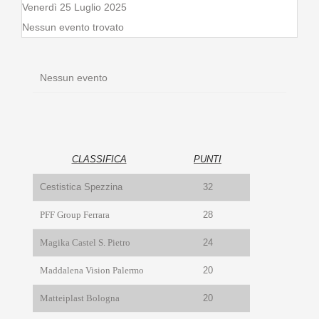
Venerdì 25 Luglio 2025
Nessun evento trovato
Nessun evento
CLASSIFICA
PUNTI
Cestistica Spezzina
32
PFF Group Ferrara
28
Magika Castel S. Pietro
24
Maddalena Vision Palermo
20
Matteiplast Bologna
20