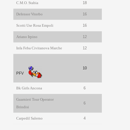
C.M.O. Stabia
18
Defensor Viterbo
16
Scotti Use Rosa Empoli
16
Ariano Irpino
12
Infa Feba Civitanova Marche
12
10
PFV
Bk Girls Ancona
6
Guarnieri Tour Operator
6
Brindisi
Carpedil Salerno
4